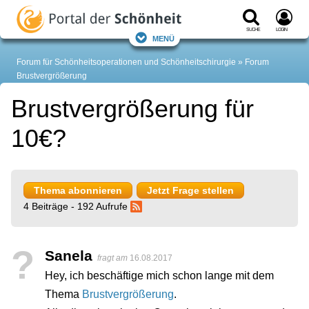
Suche
Login
Menü
Forum für Schönheitsoperationen und Schönheitschirurgie
Forum
Brustvergrößerung
Brustvergrößerung für
10€?
Thema abonnieren
Jetzt Frage stellen
4 Beiträge - 192 Aufrufe
?
Sanela
fragt am
16.08.2017
Hey, ich beschäftige mich schon lange mit dem
Thema
Brustvergrößerung
.