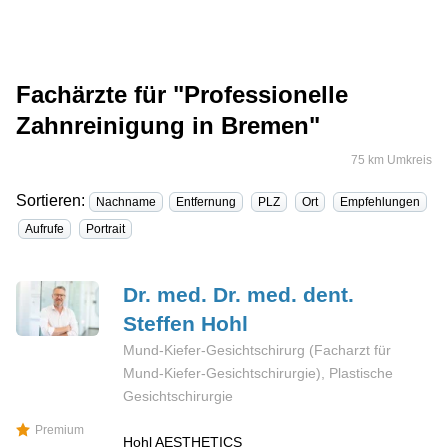
Fachärzte für "Professionelle
Zahnreinigung in Bremen"
75 km Umkreis
Sortieren:
Nachname
Entfernung
PLZ
Ort
Empfehlungen
Aufrufe
Portrait
Dr. med. Dr. med. dent.
Steffen
Hohl
Mund-Kiefer-Gesichtschirurg (Facharzt für
Mund-Kiefer-Gesichtschirurgie), Plastische
Gesichtschirurgie
Premium
Hohl AESTHETICS