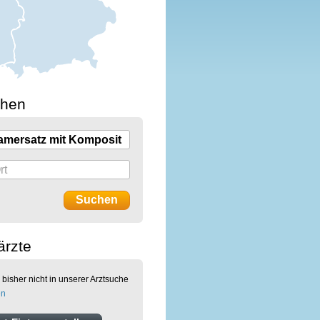
chen
ärzte
 bisher nicht in unserer Arztsuche
en