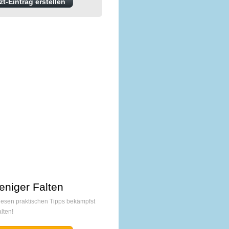
t-Eintrag erstellen
eniger Falten
diesen praktischen Tipps bekämpfst
lten!