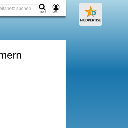
Suche
Login
mmern