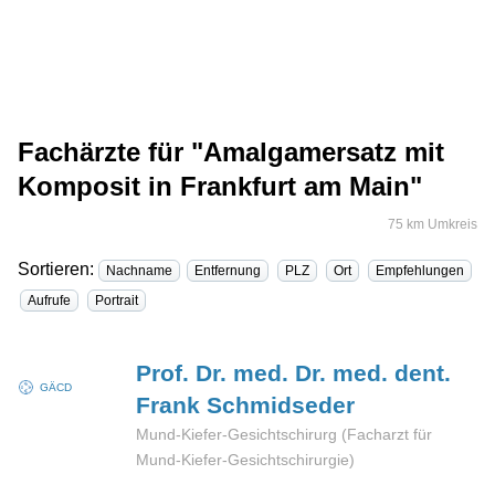
Fachärzte für "Amalgamersatz mit
Komposit in Frankfurt am Main"
75 km Umkreis
Sortieren:
Nachname
Entfernung
PLZ
Ort
Empfehlungen
Aufrufe
Portrait
Prof. Dr. med. Dr. med. dent.
GÄCD
Frank
Schmidseder
Mund-Kiefer-Gesichtschirurg (Facharzt für
Mund-Kiefer-Gesichtschirurgie)