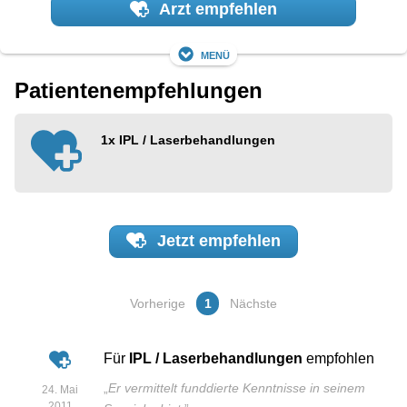
Arzt empfehlen
Menü
Patientenempfehlungen
1x
IPL / Laserbehandlungen
Jetzt
empfehlen
Vorherige
1
Nächste
Für
IPL / Laserbehandlungen
empfohlen
„
Er vermittelt funddierte Kenntnisse in seinem
24. Mai
2011