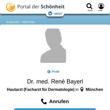
Suche
Login
Menü
Arztsuche
München
Profil
Dr. med. René Bayerl
Hautarzt (Facharzt für Dermatologie)
München
in
Anrufen