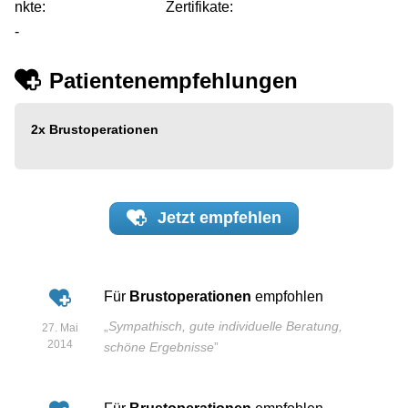
nkte:
Zertifikate:
-
Patientenempfehlungen
2x
Brustoperationen
Jetzt
empfehlen
Für
Brustoperationen
empfohlen
„
Sympathisch, gute individuelle Beratung,
27. Mai
2014
schöne Ergebnisse
”