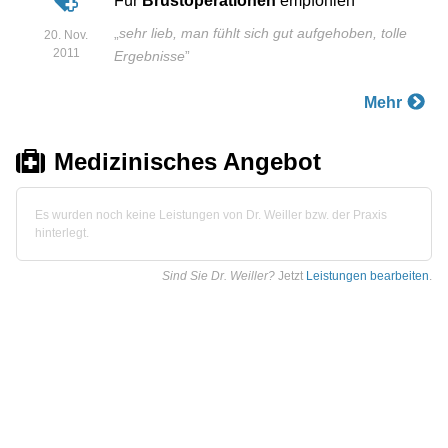
Für
Brustoperationen
empfohlen
„
sehr lieb, man fühlt sich gut aufgehoben, tolle
20. Nov.
2011
Ergebnisse
”
Mehr
Medizinisches Angebot
Es wurden noch keine Leistungen von Dr. Weiller bzw. der Praxis
hinterlegt.
Sind Sie Dr. Weiller?
Jetzt
Leistungen bearbeiten
.