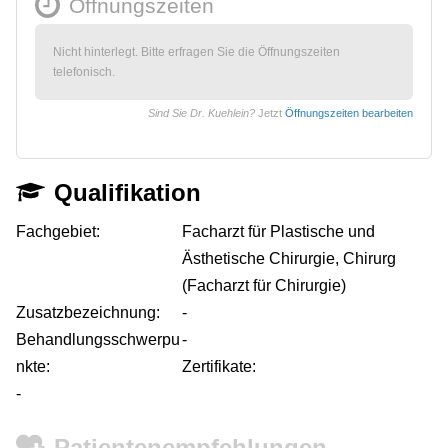
Öffnungszeiten
Nicht hinterlegt. Bitte erfragen Sie die Öffnungszeiten
telefonisch.
Sind Sie Dr. Kuehlein?
Jetzt
Öffnungszeiten bearbeiten
Qualifikation
Fachgebiet:
Facharzt für Plastische und
Ästhetische Chirurgie, Chirurg
(Facharzt für Chirurgie)
Zusatzbezeichnung:
-
Behandlungsschwerpu
-
nkte:
Zertifikate:
-
Patientenempfehlungen