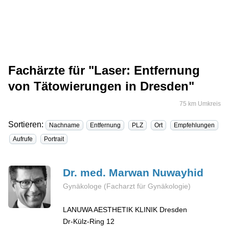
Fachärzte für "Laser: Entfernung
von Tätowierungen in Dresden"
75 km Umkreis
Sortieren:
Nachname
Entfernung
PLZ
Ort
Empfehlungen
Aufrufe
Portrait
Dr. med. Marwan
Nuwayhid
Gynäkologe (Facharzt für Gynäkologie)
LANUWA AESTHETIK KLINIK Dresden
Dr-Külz-Ring 12