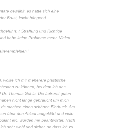
tate gewählt ,es hatte sich eine
er Brust, leicht hängend ...
chgeführt. ( Straffung und Richtige
n und habe keine Probleme mehr. Vielen
eiterempfehlen.
”
, wollte ich mir meherere plastische
cheiden zu können, bei dem ich das
uf Dr. Thomas Gohla. Die äußerst guten
haben nicht lange gebraucht um mich
raxis machen einen schönen Eindruck. Am
hon über den Ablauf aufgeklärt und viele
bulant etc. wurden mir beantwortet. Nach
ch sehr wohl und sicher, so dass ich zu