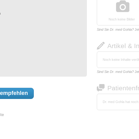
n
Noch keine Bilder
n
Sind Sie Dr. med Gohla?
Je
Artikel & I
Noch keine Inhalte veröf
Sind Sie Dr. med Gohla?
Je
Patienten
empfehlen
Dr. med Gohla hat noch
te