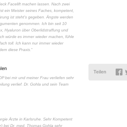
Neck Facelift machen lassen. Nach zwei
ist ein Meister seines Faches, kompetent,
ärung ist steht's gegeben. Ängste werden
rgumenten genommen. Ich bin seit 10
x, Hyaluron über Oberlidstraffung und
. Ich würde es immer wieder machen, fühle
ach toll. Ich kann nur immer wieder
em diese Praxis.
”
len
Teilen
OP bei mir und meiner Frau verliefen sehr
eilung verlief. Dr. Gohla und sein Team
urgie Ärzte in Karlsruhe. Sehr Kompetent
ur) bei Dr. med. Thomas Gohla sehr