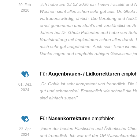
„
Ich habe am 03.02.2026 ein Tiefen Facelift und 
20. Feb.
2026
Wochen sieht alles schon sehr gut aus. Dr. Ghola 
vertrauenswürdig, ehrlich. Die Beratung und Aufkl
ernst genommen und steht's mit verständlichen A
Jahren bei Dr. Ghola Patienten und habe von Boto
Bruststraffung mit Implantaten schon alles durch
mich sehr gut aufgehoben. Auch sein Team ist einf
Danke sagen und empfehle ruhigen Gewissens jed
Für
Augenbrauen- / Lidkorrekturen
empfoh
„
Dr. Gohla ist sehr kompetent und freundlich. Die 
01. Dez.
2024
gut und schmerzfrei. Erstaunlich wie schnell die H
sind einfach super!
”
Für
Nasenkorrekturen
empfohlen
„
Einer der besten Plastische und Ästhetische Chir
23. Apr.
2024
und freundlich. Ich war mit der OP (Nasenkorrekt