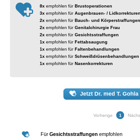
8x
empfohlen für
Brustoperationen
3x
empfohlen für
Augenbrauen- / Lidkorrekture
2x
empfohlen für
Bauch- und Körperstraffunge
2x
empfohlen für
Genitalchirurgie Frau
2x
empfohlen für
Gesichtsstraffungen
1x
empfohlen für
Fettabsaugung
1x
empfohlen für
Faltenbehandlungen
1x
empfohlen für
Schweißdrüsenbehandlungen
1x
empfohlen für
Nasenkorrekturen
Jetzt
Dr. med T. Gohla
Vorherige
1
Nächs
Für
Gesichtsstraffungen
empfohlen