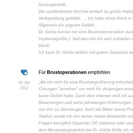
herausgestellt:
Der ausländischer Arzt hat einfach zu große Implan
Verkapselung gebildet. … Ich habe einen Knick in d
Allgemein ein ungutes Gefühl...
Dr. Gohla hat bei mir eine Brustrekonstruktion dur
Implantatgröße ). Seit dem bin ich sehr zufriede
Dank!
Ich kann Dr. Gohla wirklich mit gutem Gewissen w
Für
Brustoperationen
empfohlen
„
Als ich mich für eine Brustvergrößerung entschied
03. Apr.
2012
Chirurgen "ansehen" um mich für denjenigen ents
beste Gefühl hatte. Dank dem Internet stoß ich a
Bewertungen und seine jahrelangen Erfahrungen 
von ihm zu überzeugen. Auch die Bilder seiner P
Telefon wurde ich von seiner netten Assistentin sc
Fragen bezüglich Dauerder OP, stationör oder am
dem Beratungsgespräch bei Dr. Gohla fühlte ich mi