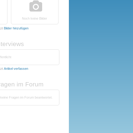
Noch keine Bilder
tzt
Bilder hinzufügen
nterviews
fentlicht
tzt
Artikel verfassen
fragen im Forum
 keine Fragen im Forum beantwortet.