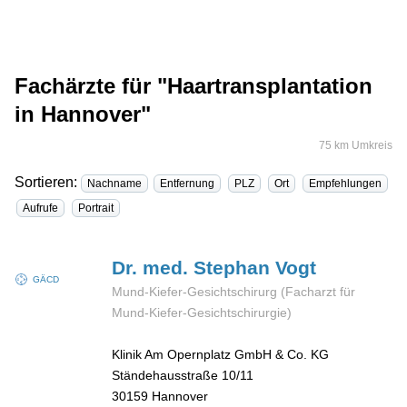
Fachärzte für "Haartransplantation
in Hannover"
75 km Umkreis
Sortieren:
Nachname
Entfernung
PLZ
Ort
Empfehlungen
Aufrufe
Portrait
Dr. med. Stephan
Vogt
GÄCD
Mund-Kiefer-Gesichtschirurg (Facharzt für
Mund-Kiefer-Gesichtschirurgie)
Klinik Am Opernplatz GmbH & Co. KG
Ständehausstraße 10/11
30159
Hannover