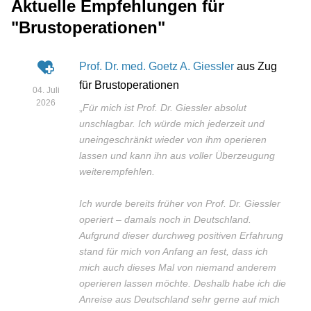
Aktuelle Empfehlungen für
"Brustoperationen"
Prof. Dr. med. Goetz A. Giessler
aus Zug
für Brustoperationen
04. Juli
2026
„
Für mich ist Prof. Dr. Giessler absolut
unschlagbar. Ich würde mich jederzeit und
uneingeschränkt wieder von ihm operieren
lassen und kann ihn aus voller Überzeugung
weiterempfehlen.
Ich wurde bereits früher von Prof. Dr. Giessler
operiert – damals noch in Deutschland.
Aufgrund dieser durchweg positiven Erfahrung
stand für mich von Anfang an fest, dass ich
mich auch dieses Mal von niemand anderem
operieren lassen möchte. Deshalb habe ich die
Anreise aus Deutschland sehr gerne auf mich