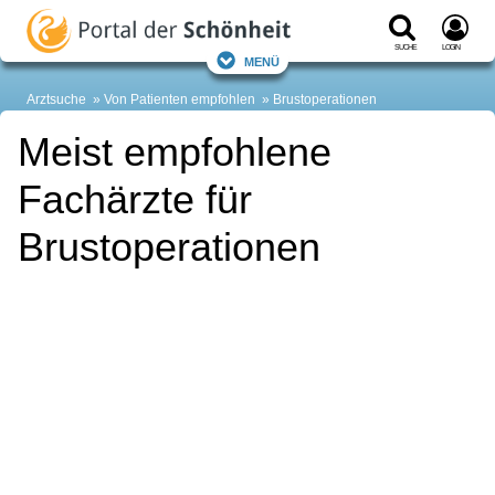
Suche
Login
Menü
Arztsuche
Von Patienten empfohlen
Brustoperationen
Meist empfohlene
Fachärzte für
Brustoperationen