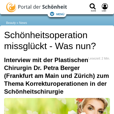
Suche
Login
Menü
Beauty
News
Schönheitsoperation
missglückt - Was nun?
Interview mit der Plastischen
Lesezeit: 2 Min.
Chirurgin Dr. Petra Berger
(Frankfurt am Main und Zürich) zum
Thema Korrekturoperationen in der
Schönheitschirurgie