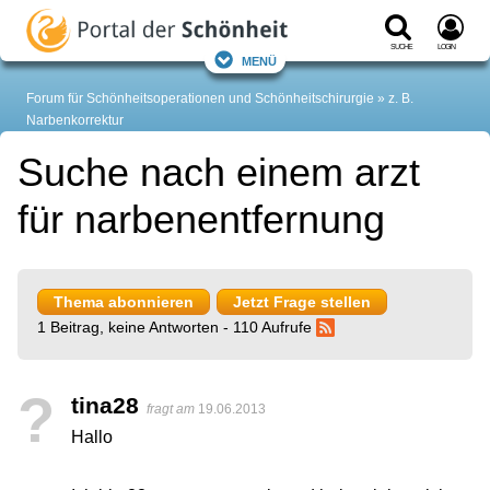
Suche
Login
Menü
Forum für Schönheitsoperationen und Schönheitschirurgie
z. B.
Narbenkorrektur
Suche nach einem arzt
für narbenentfernung
Thema abonnieren
Jetzt Frage stellen
1 Beitrag, keine Antworten - 110 Aufrufe
?
tina28
fragt am
19.06.2013
Hallo