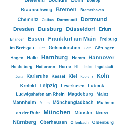
Bielefeld
Bochum
Bonn
Bottrop
Bremen
Braunschweig
Bremerhaven
Dortmund
Chemnitz
Darmstadt
Cottbus
Duisburg
Düsseldorf
Dresden
Erfurt
Essen
Frankfurt am Main
Freiburg
Erlangen
im Breisgau
Gelsenkirchen
Göttingen
Fürth
Gera
Hamburg
Hannover
Hagen
Halle
Hamm
Herne
Heidelberg
Heilbronn
Ingolstadt
Hildesheim
Köln
Karlsruhe
Kassel
Kiel
Jena
Koblenz
Leipzig
Krefeld
Leverkusen
Lübeck
Ludwigshafen am Rhein
Magdeburg
Mainz
Mannheim
Mönchengladbach
Mülheim
Moers
München
an der Ruhr
Münster
Neuss
Nürnberg
Oberhausen
Oldenburg
Offenbach