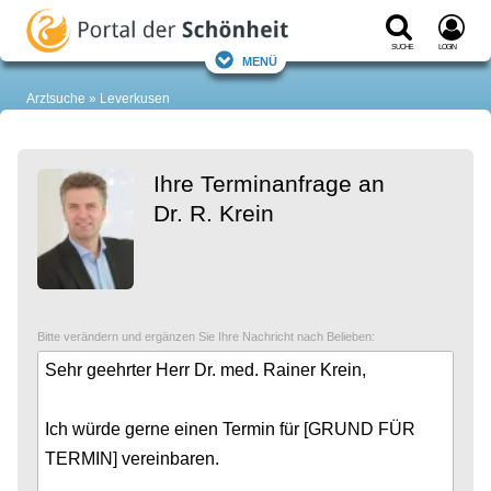
Suche
Login
Menü
Arztsuche
Leverkusen
Ihre Terminanfrage an
Dr. R. Krein
Bitte verändern und ergänzen Sie Ihre Nachricht nach Belieben: